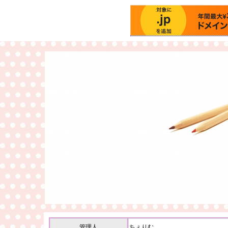
管理人
ちぇりむ