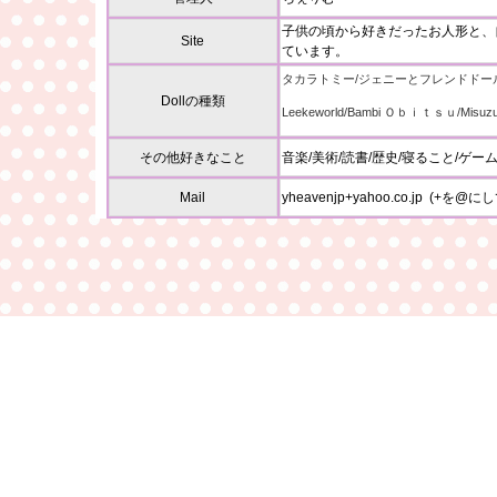
子供の頃から好きだったお人形と、
Site
ています。
タカラトミー/ジェニーとフレンドドー
Dollの種類
Leekeworld/Bambi Ｏｂｉｔｓｕ/Mi
その他好きなこと
音楽/美術/読書/歴史/寝ること/ゲー
Mail
yheavenjp+yahoo.co.jp (+を